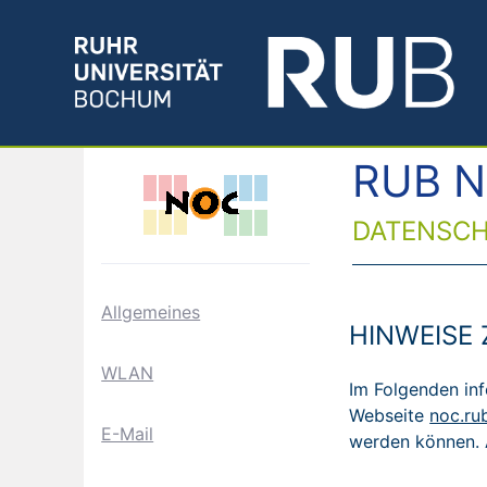
RUB N
DATENSC
Allgemeines
HINWEISE
WLAN
Im Folgenden in
Webseite
noc.ru
E-Mail
werden können. 