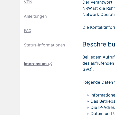
VPN
Der Verantwortl
NRW ist die Ruhr
Network Operat
Anleitungen
Die Kontaktinfor
FAQ
Beschreib
Status-Informationen
Bei jedem Aufru
des aufrufenden 
Impressum
GVO).
Folgende Daten 
Information
Das Betrieb
Die IP-Adre
Datum und U