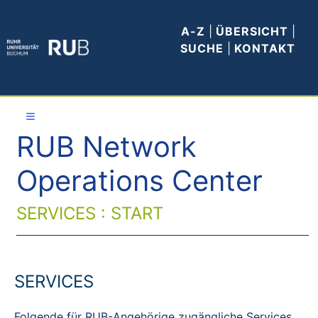
A-Z
|
ÜBERSICHT
|
SUCHE
|
KONTAKT
≡
RUB Network
Allgemeines
Operations Center
WLAN
SERVICES : START
E-Mail
VPN
SERVICES
Anleitungen
Folgende für RUB-Angehörige zugängliche Services