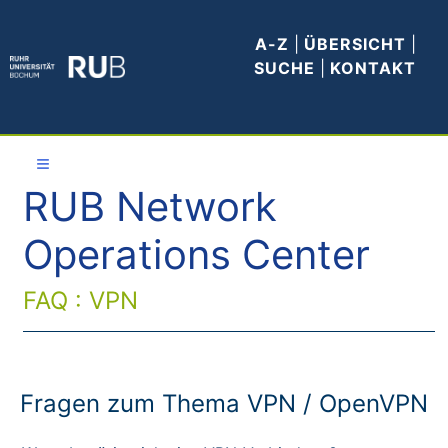
A-Z
|
ÜBERSICHT
|
SUCHE
|
KONTAKT
≡
RUB Network
Allgemeines
Operations Center
WLAN
FAQ : VPN
E-Mail
VPN
Fragen zum Thema VPN / OpenVPN
Anleitungen